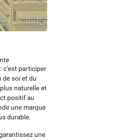
ante
 c’est participer
 de soi et du
lus naturelle et
ct positif au
andir une marque
us durable.
 garantissez une