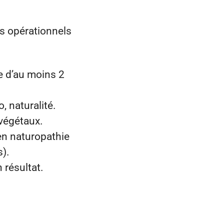
ds opérationnels
e d’au moins 2
, naturalité.
 végétaux.
en naturopathie
s).
 résultat.