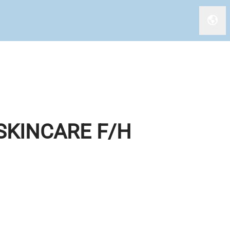
Chan
SKINCARE F/H