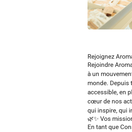
Rejoignez Aroma
Rejoindre Aroma‑
à un mouvement 
monde. Depuis t
accessible, en pl
cœur de nos act
qui inspire, qui
🌿✨
Vos missio
En tant que Cons