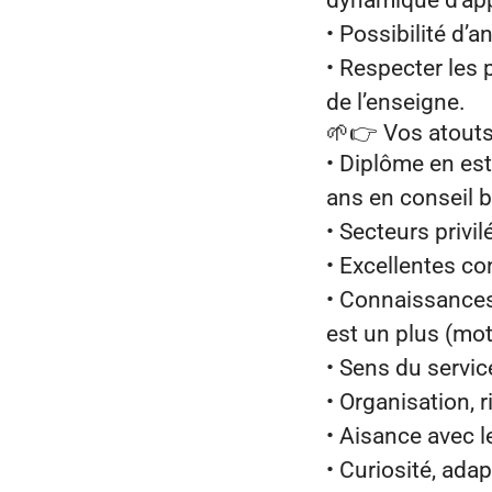
dynamique d’app
• Possibilité d’
• Respecter les 
de l’enseigne.
🌱👉
Vos atouts
• Diplôme en es
ans en conseil b
• Secteurs privil
• Excellentes co
• Connaissances
est un plus (mot
• Sens du servic
• Organisation, 
• Aisance avec le
• Curiosité, ada