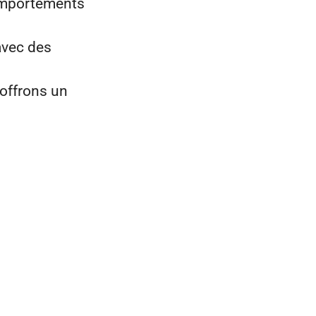
omportements
avec des
 offrons un