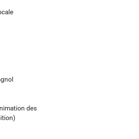
ocale
agnol
animation des
tion)