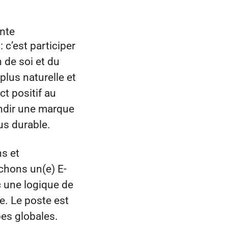
ante
 c’est participer
 de soi et du
lus naturelle et
ct positif au
andir une marque
us durable.
s et
chons un(e) E-
 une logique de
e. Le poste est
pes globales.