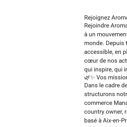
Rejoignez Aroma
Rejoindre Aroma‑
à un mouvement 
monde. Depuis t
accessible, en pl
cœur de nos act
qui inspire, qui
🌿✨
Vos missio
Dans le cadre d
structurons not
commerce Manage
country owner, r
basé à Aix-en-Pr