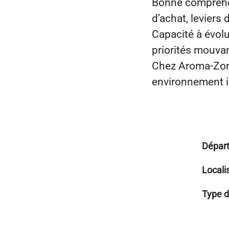
Bonne compréhe
d’achat, leviers 
Capacité à évol
priorités mouvan
Chez Aroma‑Zone,
environnement in
Dépar
Locali
Type d