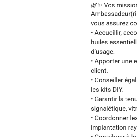
🌿✨
Vos missio
Ambassadeur(rice
vous assurez con
• Accueillir, ac
huiles essentiel
d’usage.
• Apporter une e
client.
• Conseiller égal
les kits DIY.
• Garantir la te
signalétique, vit
• Coordonner les
implantation ra