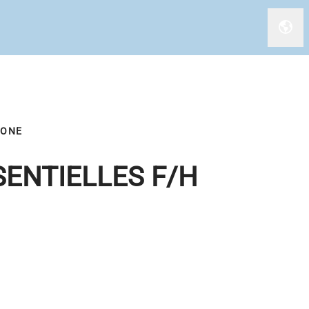
Chan
ZONE
SENTIELLES F/H