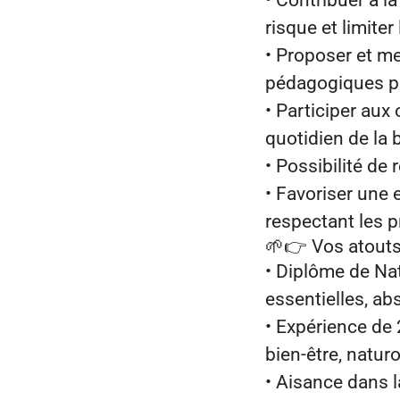
• Contribuer à l
risque et limite
• Proposer et me
pédagogiques pou
• Participer au
quotidien de la 
• Possibilité de
• Favoriser une 
respectant les p
🌱👉
Vos atouts
• Diplôme de Na
essentielles, ab
• Expérience de 
bien‑être, natur
• Aisance dans l