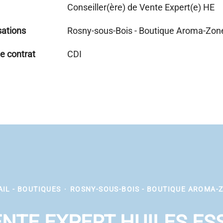
Conseiller(ère) de Vente Expert(e) HE
sations
Rosny-sous-Bois - Boutique Aroma-Zon
e contrat
CDI
AIL - BOUTIQUES
·
ROSNY-SOUS-BOIS - BOUTIQUE AROMA-
NTE EXPERT HUILES ES