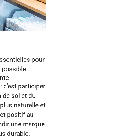
ssentielles
pour
 possible.
ante
 c’est participer
 de soi et du
lus naturelle et
ct positif au
andir une marque
us durable.