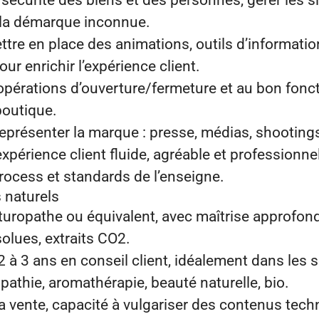
a sécurité des biens et des personnes, gérer les s
r la démarque inconnue.
ttre en place des animations, outils d’informati
r enrichir l’expérience client.
x opérations d’ouverture/fermeture et au bon fon
boutique.
 représenter la marque : presse, médias, shooting
expérience client fluide, agréable et professionne
rocess et standards de l’enseigne.
 naturels
turopathe ou équivalent, avec maîtrise approfond
solues, extraits CO2.
2 à 3 ans en conseil client, idéalement dans les s
opathie, aromathérapie, beauté naturelle, bio.
a vente, capacité à vulgariser des contenus tech