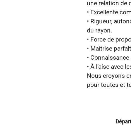
une relation de 
• Excellente com
• Rigueur, auton
du rayon.
• Force de propo
• Maîtrise parfai
• Connaissance 
• À l’aise avec l
Nous croyons en 
pour toutes et t
Dépar