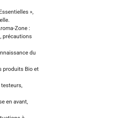
ssentielles »,
elle.
 Aroma‑Zone :
n, précautions
connaissance du
s produits Bio et
 testeurs,
se en avant,