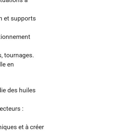
ituations à
on et supports
ctionnement
s, tournages.
lle en
ie des huiles
ecteurs :
niques et à créer