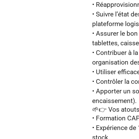
• Réapprovisionn
• Suivre l’état 
plateforme logis
• Assurer le bo
tablettes, caiss
• Contribuer à l
organisation de
• Utiliser effic
• Contrôler la c
• Apporter un so
encaissement).
🌱👉
Vos atouts
• Formation CAP
• Expérience de 
stock.