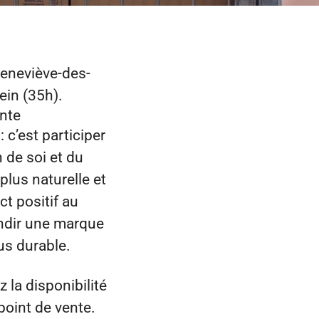
Geneviève-des-
ein
(35h).
ante
 c’est participer
 de soi et du
lus naturelle et
ct positif au
andir une marque
us durable.
 la disponibilité
point de vente.