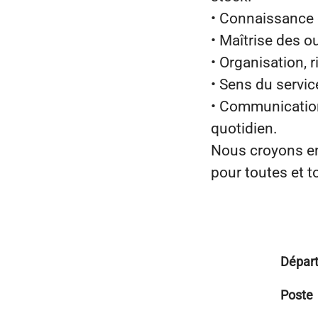
• Connaissance 
• Maîtrise des o
• Organisation, 
• Sens du service
• Communication 
quotidien.
Nous croyons en 
pour toutes et t
Dépar
Poste