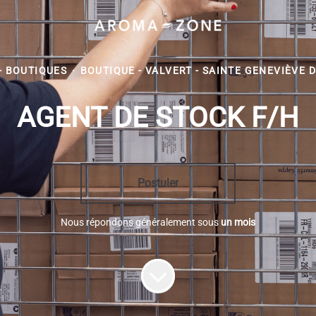
 - BOUTIQUES
·
BOUTIQUE - VALVERT - SAINTE GENEVIÈVE D
AGENT DE STOCK F/H
Postuler
Nous répondons généralement sous
un mois