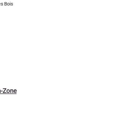
es Bois
a-Zone