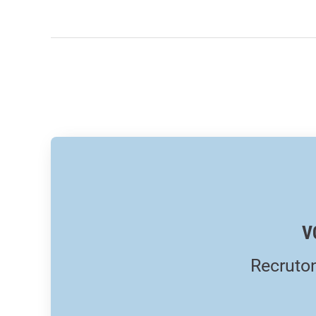
V
Recruton