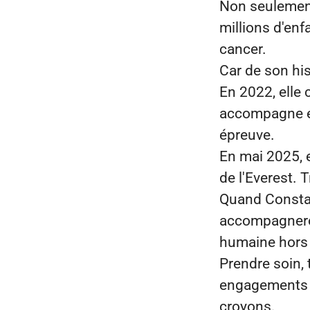
Non seulement
millions d'en
cancer.
Car de son his
En 2022, elle 
accompagne et
épreuve.
En mai 2025, e
de l'Everest. 
Quand Constan
accompagneron
humaine hors
Prendre soin,
engagements :
croyons.