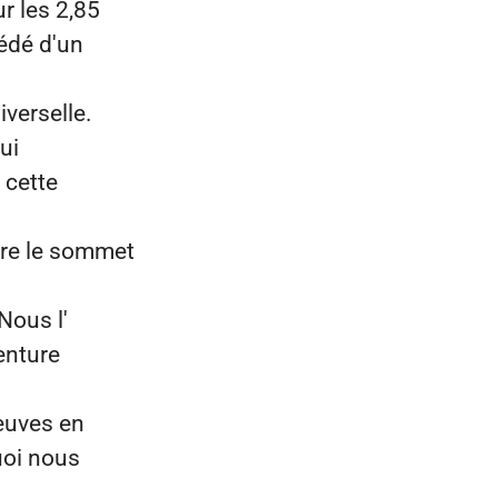
r les 2,85
édé d'un
iverselle.
ui
 cette
dre le sommet
Nous l'
enture
euves en
uoi nous