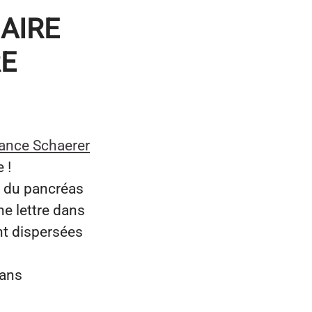
AIRE
RE
ance Schaerer
 !
r du pancréas
ne lettre dans
ent dispersées
dans