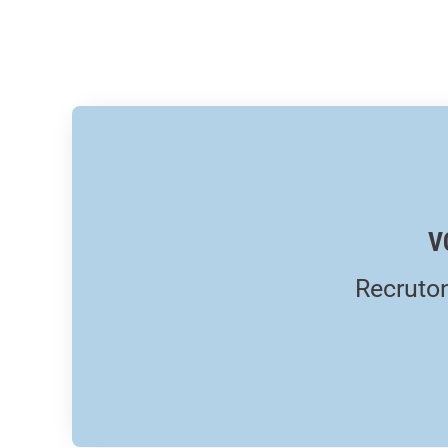
V
Recruton