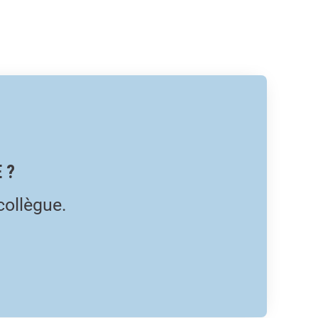
 ?
collègue.