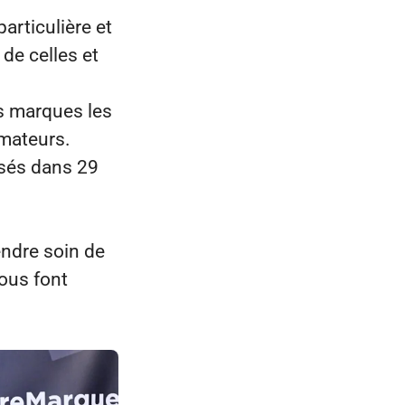
particulière et
de celles et
s marques les
mmateurs.
isés dans 29
endre soin de
nous font