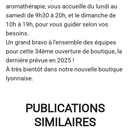
aromathérapie, vous accueille du lundi au
samedi de 9h30 à 20h, et le dimanche de
10h à 19h, pour vous guider selon vos
besoins.
Un grand bravo à l’ensemble des équipes
pour cette 34ème ouverture de boutique, la
dernière prévue en 2025 !
À très bientôt dans notre nouvelle boutique
lyonnaise.
PUBLICATIONS
AROMA-ZONE DEVIENT
PARTENAIRE DU DÉFI DES 7
L’ASCENSION DISCRÈTE
SIMILAIRES
SOMMETS, ENTRE MÉMOIRE ET
D’AROMA ZONE ET SON
AROMA-ZONE ÉLUE MEILLEURE